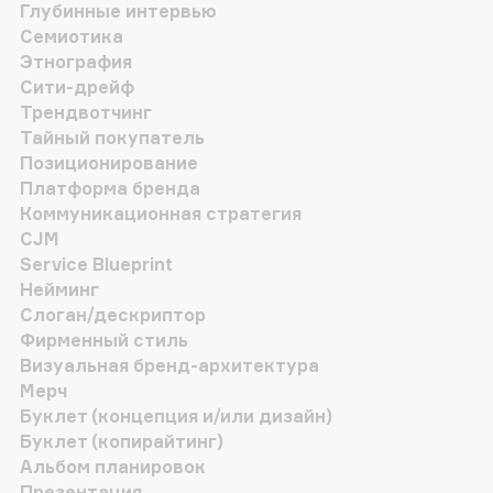
Глубинные интервью
Семиотика
Этнография
Сити-дрейф
Трендвотчинг
Тайный покупатель
Позиционирование
Платформа бренда
Коммуникационная стратегия
CJM
Service Blueprint
Нейминг
Слоган/дескриптор
Фирменный стиль
Визуальная бренд-архитектура
Мерч
Буклет (концепция и/или дизайн)
Буклет (копирайтинг)
Альбом планировок
Презентация