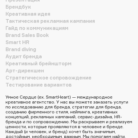
Брендбук
Креативная идея
Тактическая рекламная кампания
Гайд по коммуникациям
Brand Sales Book
Smart HR
Brand diving
Аудит бренда
Креативный брейншторм
Арт-дирекшен
Стратегическое сопровождение
Тестирование вариантов
Умное Сердце (ex. SmartHeart) — международное
креативное агентство. У нас вы можете заказать услуги
по исследованию для бренда, стратегии для бренда,
созданию фирменного стиля, нейминга, креативных
концепций, рекламных кампаний, сервис-дизайна, HR-
бренда и по сопровождению. Мы раскрываем и реализуем
ценности, которые проявляются в человеке и бренде.
Каждый (и человек, и бренд) хочет быть значимым,
достойным, необходимым, важным. Мы помогаем найти,