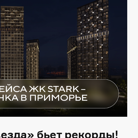
езда» бьет рекорды!