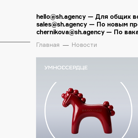
hello@sh.agency
— Для общих в
sales@sh.agency
— По новым пр
chernikova@sh.agency
— По вак
Главная
Новости
—