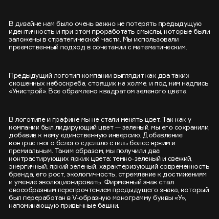
В дизайне нам было очень важно не потерять предыдущую
идентичность и при этом проработать смыслы, которые были
заложены в стратегической части. Мы использовали
преемственный подход в сочетании с математическим.
Предыдущий логотип компании выглядит как два таких
скошенных небоскреба, стоящих на холме, и под ним надпись
«Унистрой». Все обрамлено квадратом зеленого цвета.
В логотипе и графике мы не стали менять цвет. Так как у
компании был лидирующий цвет — зеленый, мы его сохранили,
добавив к нему единственную инверсию. Добавление
контрастного белого сделало стиль более ярким и
премиальным. Таким образом, мы получили два
контрастирующих ярких цвета: темно-зеленый и свежий,
энергичный, яркий зеленый, характеризующий современность
бренда, его рост, экологичность, стремление к достижениям
и умение эволюционировать. Фирменный знак стал
своеобразным перепрочтением предыдущего знака, который
был переработан в V-образную монограмму буквы «У»,
напоминающую привычные башни.