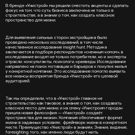
В бренде «Унистрой» мы решили сместить акценты и сделать
фокус на том, что суть бизнеса заключена не только в
строительстве, а в знании о том, как создать классное
пространство для жизни.
Для выявления сильных сторон застройщика было
проведено несколько исследований, в том числе
качественное исследование insight hunt. Методика
заключается в подборе респондентов «снежным комом», в
исследование входят не только потребители, но и эксперты
отрасли: консультанты, психологи, краеведы. Исследование
направлено на поиск мотивации и барьеров к покупке жилья
у конкретной компании. Это исследование помогло выявить
все нюансы восприятия бренда «Унистрой» его целевой
аудиторией.
Так мы определили, что в «Унистрой» главное не
строительство как таковое, а знание о том, как создавать
классное место для жизни, и на смену «Унистроим города»
пришла новая философия — «Унистрой» создаёт
пространства для жизни». Компания обеспечивает формат
жизни в заданных условиях: фреймворк жизни в конкретном
месте. Преимущество «Унистрой» в знаниях. Знание, видение,
foresighting того, как именно люди будут жить.