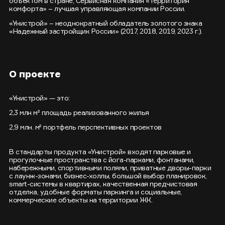
объектом в стране, Сервисная компания «Территория
комфорта» – лучшая управляющая компании России.
«Унистрой» – неоднократный обладатель золотого знака
«Надежный застройщик России» (2017, 2018, 2019, 2023 г.).
О проекте
«Унистрой» — это:
2,3 млн м² площадь реализованного жилья
2,9 млн. м² портфель перспективных проектов
В стандарты продукта «Унистрой» входят парковые и
прогулочные пространства с йога-парками, фонтанами,
набережными, спортивными полями, приватные дворы-парки
с лаунж-зонами, бизнес-холлы, большой выбор планировок,
smart-системы в квартирах, качественная предчистовая
отделка, удобные форматы паркинга и социальные,
коммерческие объекты на территории ЖК.