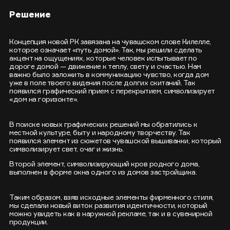
Решение
Концепция новой РК завязана на чувашском слове Килелле,
которое означает «путь домой». Так, мы решили сделать
акцент на ощущениях, которые человек испытывает по
дороге домой — движение к теплу, свету и счастью. Нам
важно было заложить в коммуникацию чувство, когда дом
уже в поле твоего видения после долгих скитаний. Так
появился графический прием с перекрытием, символизирует
«дом на горизонте».
В поиске новых графических решений мы обратились к
местной культуре, быту и народному творчеству. Так
появился элемент из сюжетов чувашской вышиванки, который
символизирует свет, очаг и жизнь.
Второй элемент, символизирующий кров родного дома,
выполнен в форме окна одного из домов застройщика.
Таким образом, взяв исходные элементы фирменного стиля,
мы сделали новый виток развития идентичности, который
можно увидеть как в наружной рекламе, так и в сувенирной
продукции.