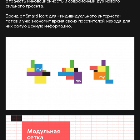
отражать инновационность и современный дух нового
сильного проекта.
Бренд от SmartHeart для «индивидуального интернета»
готов и уже экономит время своих посетителей, находя для
них самую ценную информацию.