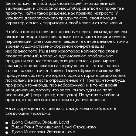
быть консистентной, вдохновляющей, эмоциональной,
заряжающей, и способной масштабироваться от проекта к
проекту. Найти такое решение, как правило, непросто. У
каждого девелоперского продукта есть своя локация,
характер, смыслы, территории, свой класс и статус жилья.
Чтобы ответить всем поставленным перед нами задачам, мы
вышли на территорию экспрессивного синтаксиса, а именно
парцелляции. Она позволяет выделить самое важное с точки
зрения художественно-образной конкретизации
изображаемого. Мы взяли некоторое количество слов и
словосочетаний, которые вдохновляют, отображают
продукт и его настроение, эмоции, смыслы, расширяют
границы, и положили их на форму «слово—точка—слово—
точка—слово—точка—Level». Таким образом команда SH
придумала систему, которая с одной стороны рациональна,
поскольку в ней есть определенные УТП (напр.: что-нибудь
про реку, что-нибудь про набережную), и в то же время
эмоциональна, потому что здесь мы заходим на поле
ассоциаций (напр.: центр, прогулка). Получилось гибко и
просто, в полном соответствии с целями проекта.
На информационных щитах столицы можно наблюдать
следующие месседжи:
Дома. Смыслы. Эмоции. Level
Виды. Реки. Восхищение. Level Стрешнево
Дома. Интеллект. Эмпатия. Level