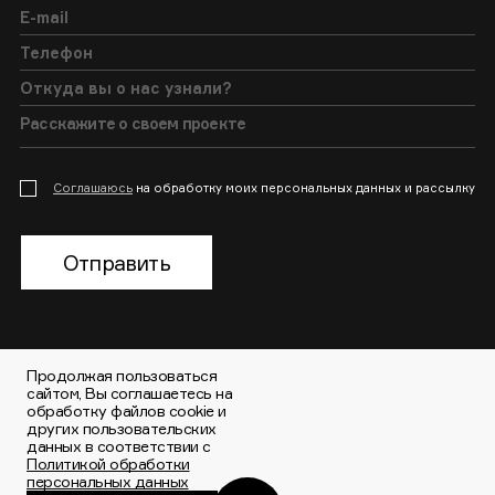
Соглашаюсь
на обработку моих персональных данных и рассылку
Отправить
Продолжая пользоваться
сайтом, Вы соглашаетесь на
+7 (495) 150-56-64
обработку файлов cookie и
других пользовательских
105064, Россия,
данных в соответствии с
Большой Казенный
Политикой обработки
переулок 1/2с1
персональных данных