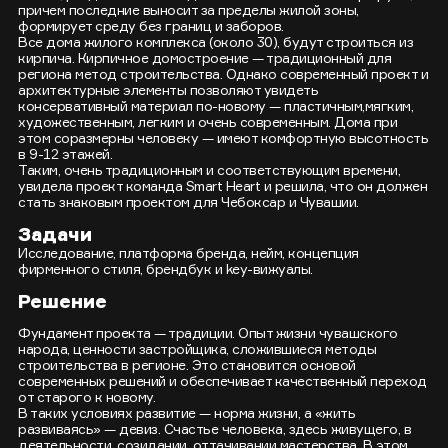
причем последние выносит за пределы жилой зоны,
формирует среду без границ и заборов.
Все дома жилого комплекса (около 30), будут строиться из
кирпича. Кирпичное домостроение — традиционный для
региона метод строительства. Однако современный проект и
архитектурные элементы позволяют увидеть
консервативный материал по-новому — пластичным,мягким,
художественным, легким и очень современным. Дома при
этом соразмерны человеку — имеют комфортную высотность
в 9-12 этажей.
Таким, очень традиционным и соответствующим времени,
увидела проект команда Smart Heart и решила, что он должен
стать знаковым проектом для Чебоксар и Чувашии.
Задачи
Исследование, платформа бренда, нейм, концепция
фирменного стиля, брендбук и key-вижуалы.
Решение
Фундамент проекта — традиции. Опыт жизни чувашского
народа, ценности застройщика, сложившиеся методы
строительства в регионе. Это становится основой
современных решений и обеспечивает качественный переход
от старого к новому.
В таких условиях развитие — норма жизни, а «жить
развиваясь» — девиз. Счастье человека, здесь живущего, в
деятельности, созидании, оттачивании мастерства. В этом