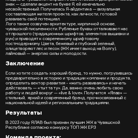
знак — сделали акцент на букве Я, ей изначально
несвойственный. Получилась Я-айдентика — визуальная
составляющая жителя проекта, как личности, готовой
развивать свой потенциал.
Лого также созвучен архитектуре, кирпичной основе,
чувашской письменности. Рубленые буквы отталкивают нас
от прошлого (традиционных шрифтов, элементов вышивки и
рун) и приводят к современному шрифтовому
постмодернизму. Цвета, бежевый и глубокий зеленый,
олицетворяют лес и песок (ЖК имеет выход на Волгу),
лаймовый — энергию силы и молодости.
Заключение
Если хотите создать хороший бренд, то нужно, погрузившись
предварительно в историю и традиции компании и продукта,
определить вектор развития - «жить развиваясь» и начать
действовать — «тыт та ту». Да, важно очень любить свою
работу и людей вокруг — «live & love». Получится «Ялав» —
стильный, яркий и современный бренд, прочносвязанный с
национальной идеей и региональными традициями.
Результаты
В 2023 году ЯЛАВ был признан лучшим ЖК в Чувашской
Республике согласно конкурсу ТОП ЖК ЕРЗ
Команда проекта: