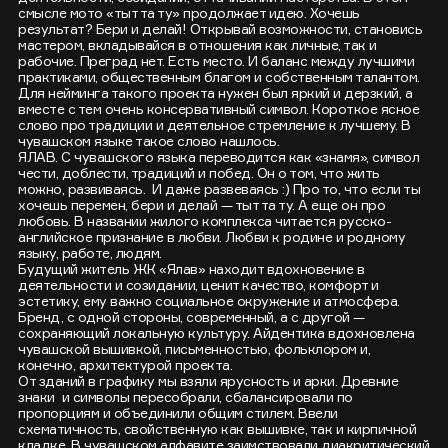
смысле мото «тыт та ту» продолжает идею. Хочешь
результат? Бери и делай! Открывай возможности, становись
мастером, вкладывайся в отношения как личные, так и
рабочие. Преград нет. Есть место. И баланс между лучшими
практиками, общественным благом и собственным талантом.
Для нейминга такого проекта нужен был яркий и дерзкий, а
вместе с тем очень консервативный символ. Короткое ясное
слово про традиции и деятельное стремление к лучшему. В
чувашском языке такое слово нашлось.
ЯЛАВ. С чувашского языка переводится как «знамя», символ
чести, доблести, традиций и побед. Он о том, что жить
можно, развиваясь. И даже развеваясь :) Про то, что если ты
хочешь перемен, бери и делай — тыт та ту. А еще он про
любовь. В названии жилого комплекса читается русско-
английское признание в любви. Любви к родине и родному
языку, работе, людям.
Будущий житель ЖК «Ялав» находит вдохновение в
деятельности и созидании, ценит качество, комфорт и
эстетику, ему важно социальное окружение и атмосфера.
Бренд, с одной стороны, современный, а с другой —
сохраняющий локальную культуру. Айдентика вдохновлена
чувашской вышивкой, письменностью, фольклором и,
конечно, архитектурой проекта.
От зданий в графику мы взяли ярусность и арки. Древние
знаки и символы пересобрали, сбалансировали по
пропорциям и объединили общим стилем. Ввели
схематичность, свойственную как вышивке, так и кирпичной
кладке. В чувашском алфавите заимствовали диакритический