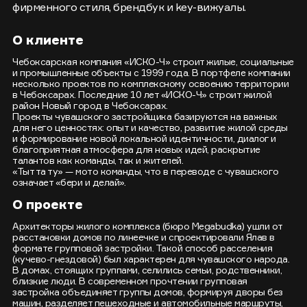
фирменного стиля, брендбук и key-вижуалы.
О клиенте
Чебоксарская компания «ИСКО-Ч» строит жилые, социальные
и промышленные объекты с 1999 года. В портфеле компании
несколько проектов по комплексному освоению территории
в Чебоксарах. Последние 10 лет «ИСКО-Ч» строит жилой
район Новый город в Чебоксарах.
Проекты чувашского застройщика базируются на важных
для него ценностях: опыт и качество, развитие жилой среды
и формирование новой локальной идентичности, диалог и
благоприятная атмосфера для новых идей, раскрытие
талантов как команды, так и жителей.
«Тыт та ту» — мото команды, что в переводе с чувашского
означает «бери и делай».
О проекте
Архитекторы жилого комплекса (бюро Megabudka) ушли от
расстановки домов по линеечке и спроектировали Ялав в
формате групповой застройки. Такой способ расселения
(кучево-гнездовой) был характерен для чувашского народа.
В домах, стоящих группами, селились семьи, родственники,
близкие люди. В современном прочтении групповая
застройка объединяет группы домов, формируя дворы без
машин, разделяет пешеходные и автомобильные маршруты,