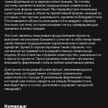
трансформация их в единую иллюстрацию. За основу
системы орнамента взяли традиционные славянские и
азиатские формы нанесения. Мы переработали локальные
культурные коды в объекты примитивной формы, каждый из
которых стал частью уникального орнамента Владивостока.
Получившиеся объекты вписываются в квадрат, образуя
блочную систему, которая рождает сетку, превращающую
орнамент в иллюстрацию.
Логотип, являясь смысловым продолжением проекта,
выполнен латинскими буквами и сочетает в себе начертание,
свойственное традиционным кириллическим и азиатским
шрифтам. Буква S спроектирована таким образом, что
органично встраивается в разработанную символьную
модель. В логотипе мы отразили новаторство, уникальность
и яркость проекта. Такое решение позволяет органично
вписывать фирменный стиль в любые креативные рамки.
Для проекта мы разработали яркую, запоминающуюся
айдентику, которая также отражает уникальную
идентичность города. В реализации фирменный стиль,
который уже можно увидеть на улицах Владивостока,
выглядит ярко и сочно, дополняя и украшая городской
ландшафт.
Команда: