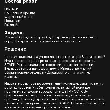
Состав работ
Нейминг
Концепция бренда
Фирменный стиль
Носители
Гайдлайн
Задача:
Создать бренд, который будет транслироваться на весь
город и отражать его локальные особенности.
Решение
Что вам приходит на ум, когда вы слышите про Владивосток?
Именно этот вопрос привел нас к решению для проекта
STARK. Мы задавали его прохожим, клиентам, жителям
Владивостока и даже друг другу. Множество мнений
сформировало решение: «Владивосток — это синтез
культур».
Название родилось во время нашей командировки к клиенту
во Владивосток. Чтобы помочь креативной команде
проникнуться духом города, команда ГК «ОСТОВ»
пригласила нас не просто на экскурсию, а на морскую
прогулку. Там мы устроили совместный шторм, но не морской,
а мозговой. Так пришло название STARK. Нейм вместил в себя
несколько важных для проекта смыслов: