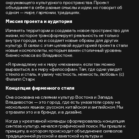
окружающего культурного пространства. Проект
объединяет в себе разные смыслы и идеи, но говорит об
одном — мире, гармонии, традициях.
Миссия проекта и аудитория
Изменять территории и создавать новое пространство для
жизни, которое трансформирует реальность не только
внутри города, но и создает новые образы для других
культур. В связи с этим целевой аудиторией проекта стали
новые космополиты, которым важен столичный уровень
бизнес-класса во Владивостоке.
«Я принадлежу не к миру «механики», если так можно
выразиться, а к миру «философии». Там, где одни увидят
стекло и сталь, я увижу честность, нежность, любовь». (с)
Филипп Старк
Концепция фирменного стиля
Она основана на слиянии культур Востока и Запада.
Владивосток — это город, где есть указатели сразу на
нескольких языках: русском, китайском и английском. Мы
отразили это и в бренде, и в дизайне.
Когда у креативной команды сформировалась концепция
синтеза культур, начался графический поиск. Мы пришли к
принципу, в котором происходит объединение символов
традиционной русской и азиатской культуры и