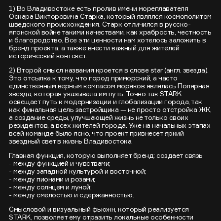
1) Во Владивостоке есть пролив имени мореплавателя
Оскара Викторовича Старка, который являлся космополитом
шведского происхождения. Старк отличился в русско-
японской войне такими качествами, как храбрость, честность
и благородство. Все эти ценности нам хотелось заложить в
бренд проекта, а также внести важный для жителей
исторический контекст.
2) Второй смысл названия кроется в слове star (англ. звезда).
Это отсылка к тому, что город приморский, а часто
единственным верным компасом моряков являлась Полярная
звезда, которая указывала им путь. Точно так STARK
освещает путь к модернизации и глобализации города, так
как финальная цель застройщика — не просто отстройка ЖК,
а создание среды, улучшающей жизнь не только своих
резидентов, а всех жителей города. Уже на начальных этапах
всей команде было ясно, что проект привнесет яркий
звездный свет в жизнь Владивостока.
Главная функция, которую выполняет бренд: создает связь
- между функцией и чувствами;
- между западной культурой и восточной;
- между пионами и розами;
- между солнцем и луной;
- между смелостью и сдержанностью.
Смысловой и визуальный фьюжн, который реализуется
STARK, позволяет ему отразить локальные особенности