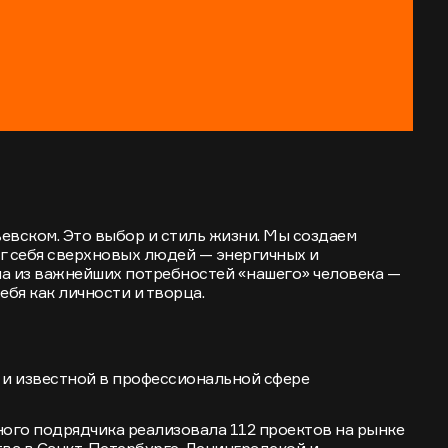
евском. Это выбор и стиль жизни. Мы создаем
г себя сверхновых людей — энергичных и
а из важнейших потребностей «нашего» человека —
бя как личности и творца.
 и известной в профессиональной сфере
ного подрядчика реализовала 112 проектов на рынке
а в Санкт-Петербурге, Ленинградской и