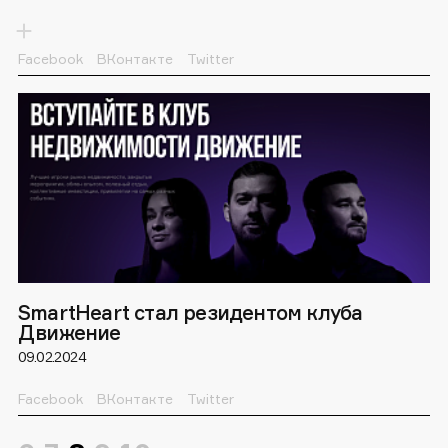
Facebook
ВКонтакте
Twitter
27 февраля 2024 Станислав Окрух, основатель SH, выступил
на «Международной конференции строительной индустрии -
ICCI» в рамках международной выставки «Строительство -
UzBuild».
SmartHeart стал резидентом клуба
Движение
09.02.2024
Facebook
ВКонтакте
Twitter