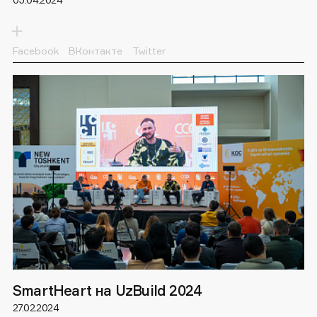
Facebook
ВКонтакте
Twitter
5 апреля 2024 презентовали совместное исследование
агентств EPIC!LAB, PR development и SmartHeart по созданию
и продвижению девелоперского продукта.
Результаты, отчасти предсказуемые, но все же дали нам пищу
для размышлений.
SmartHeart на UzBuild 2024
27.02.2024