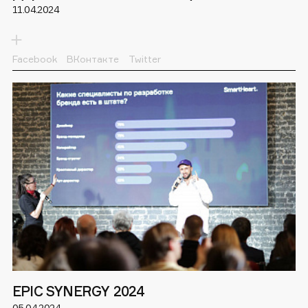
11.04.2024
Facebook
ВКонтакте
Twitter
«Только когда мы хорошо понимаем боли или барьеры своей
целевой аудитории на всём пути, мы можем создавать
инструменты, которые помогут сформировать доверие и
сделать выбор в пользу нашего продукта».
Дарья Халепа, директор по развитию SH записала 2 урока
для одного из курсов Института молодёжи. Она рассказала
о
том, из чего строится бренд, что такое идея, обещание и
подтверждение бренда, а также о Пути клиента (CJM) в
образовательной отрасли.
EPIC SYNERGY 2024
05.04.2024